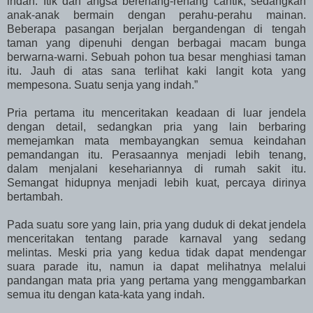
indah. Itik dan angsa berenang-renang cantik, sedangkan
anak-anak bermain dengan perahu-perahu mainan.
Beberapa pasangan berjalan bergandengan di tengah
taman yang dipenuhi dengan berbagai macam bunga
berwarna-warni. Sebuah pohon tua besar menghiasi taman
itu. Jauh di atas sana terlihat kaki langit kota yang
mempesona. Suatu senja yang indah.”
Pria pertama itu menceritakan keadaan di luar jendela
dengan detail, sedangkan pria yang lain berbaring
memejamkan mata membayangkan semua keindahan
pemandangan itu. Perasaannya menjadi lebih tenang,
dalam menjalani kesehariannya di rumah sakit itu.
Semangat hidupnya menjadi lebih kuat, percaya dirinya
bertambah.
Pada suatu sore yang lain, pria yang duduk di dekat jendela
menceritakan tentang parade karnaval yang sedang
melintas. Meski pria yang kedua tidak dapat mendengar
suara parade itu, namun ia dapat melihatnya melalui
pandangan mata pria yang pertama yang menggambarkan
semua itu dengan kata-kata yang indah.