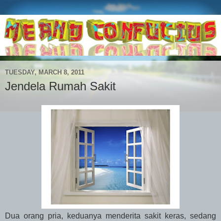
TUESDAY, MARCH 8, 2011
Jendela Rumah Sakit
Dua orang pria, keduanya menderita sakit keras, sedang