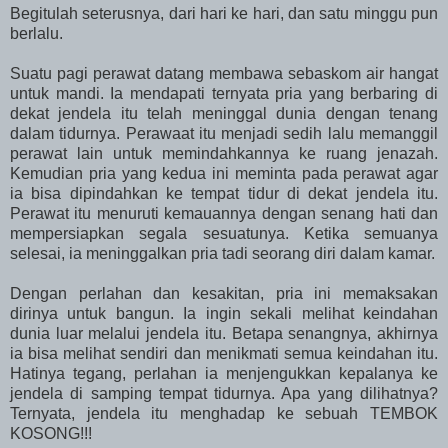
Begitulah seterusnya, dari hari ke hari, dan satu minggu pun
berlalu.
Suatu pagi perawat datang membawa sebaskom air hangat
untuk mandi. Ia mendapati ternyata pria yang berbaring di
dekat jendela itu telah meninggal dunia dengan tenang
dalam tidurnya. Perawaat itu menjadi sedih lalu memanggil
perawat lain untuk memindahkannya ke ruang jenazah.
Kemudian pria yang kedua ini meminta pada perawat agar
ia bisa dipindahkan ke tempat tidur di dekat jendela itu.
Perawat itu menuruti kemauannya dengan senang hati dan
mempersiapkan segala sesuatunya. Ketika semuanya
selesai, ia meninggalkan pria tadi seorang diri dalam kamar.
Dengan perlahan dan kesakitan, pria ini memaksakan
dirinya untuk bangun. Ia ingin sekali melihat keindahan
dunia luar melalui jendela itu. Betapa senangnya, akhirnya
ia bisa melihat sendiri dan menikmati semua keindahan itu.
Hatinya tegang, perlahan ia menjengukkan kepalanya ke
jendela di samping tempat tidurnya. Apa yang dilihatnya?
Ternyata, jendela itu menghadap ke sebuah TEMBOK
KOSONG!!!