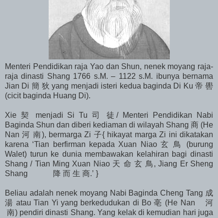
Menteri Pendidikan raja Yao dan Shun, nenek moyang raja-
raja dinasti Shang 1766 s.M. – 1122 s.M. ibunya bernama
Jian Di 簡 狄 yang menjadi isteri kedua baginda Di Ku 帝 嚳
(cicit baginda Huang Di).
Xie 契 menjadi Si Tu 司 徒/ Menteri Pendidikan Nabi
Baginda Shun dan diberi kediaman di wilayah Shang 商 (He
Nan 河 南), bermarga Zi 子{ hikayat marga Zi ini dikatakan
karena ‘Tian berfirman kepada Xuan Niao 玄 鳥 (burung
Walet) turun ke dunia membawakan kelahiran bagi dinasti
Shang / Tian Ming Xuan Niao 天 命 玄 鳥, Jiang Er Sheng
Shang 降 而 生 商.’ }
Beliau adalah nenek moyang Nabi Baginda Cheng Tang 成
湯 atau Tian Yi yang berkedudukan di Bo 亳 (He Nan 河
南) pendiri dinasti Shang. Yang kelak di kemudian hari juga