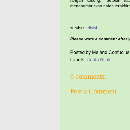
tangan kosong.” Setelah ha
menghembuskan nafas terakhir
sumber :
disini
Please write a comment after yo
Posted by
Me and Confucius
Labels:
Cerita Bijak
0 comments:
Post a Comment