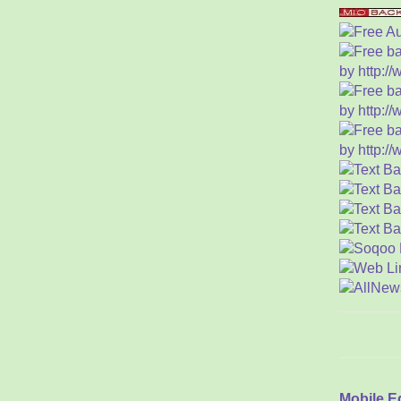
(
W
Bud
Ora
B
S
Ber
D
Kho
1
Si
Yu 
Ba
Leg
M
2
Mem
M
Be
Mobile E