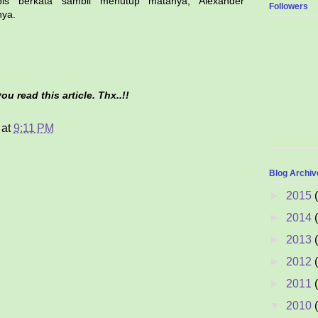
bis berkata sambil menutup matanya, Alexander
Followers
nya.
u read this article. Thx..!!
at
9:11 PM
Blog Archiv
►
2015
►
2014
►
2013
►
2012
►
2011
▼
2010