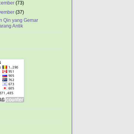
cember
(73)
vember
(37)
n Qin yang Gemar
arang Antik
ijian, Ketika Usul
itolak
as Penyakit
t-sifat Tuhan Menurut
un Zi
u yang Menembusi
emuanya
fusianitas
ayat Bingcu Atau
encius
ur Emas (Keserakahan
umber Bencana)
g Guo dan Serigala