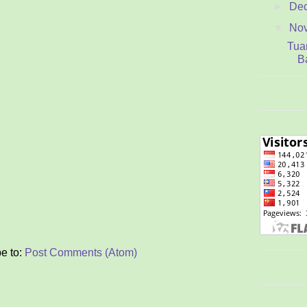
►
De
▼
No
Tua
B
Mi Z
D
Beb
Sifa
X
Sat
S
Kon
Riw
M
e to:
Post Comments (Atom)
Tel
S
Don