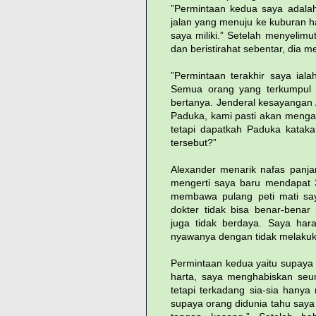
”Permintaan kedua saya adalah
jalan yang menuju ke kuburan 
saya miliki.” Setelah menyelim
dan beristirahat sebentar, dia m
”Permintaan terakhir saya iala
Semua orang yang terkumpul d
bertanya. Jenderal kesayangan 
Paduka, kami pasti akan meng
tetapi dapatkah Paduka kataka
tersebut?”
Alexander menarik nafas panja
mengerti saya baru mendapat 3
membawa pulang peti mati say
dokter tidak bisa benar-bena
juga tidak berdaya. Saya har
nyawanya dengan tidak melakuka
Permintaan kedua yaitu supaya 
harta, saya menghabiskan seu
tetapi terkadang sia-sia hany
supaya orang didunia tahu saya 