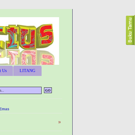
t Us
LITANG
 Emas
»