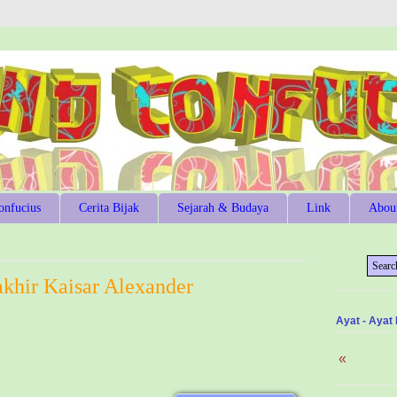
onfucius
Cerita Bijak
Sejarah & Budaya
Link
Abou
akhir Kaisar Alexander
Ayat - Ayat
«