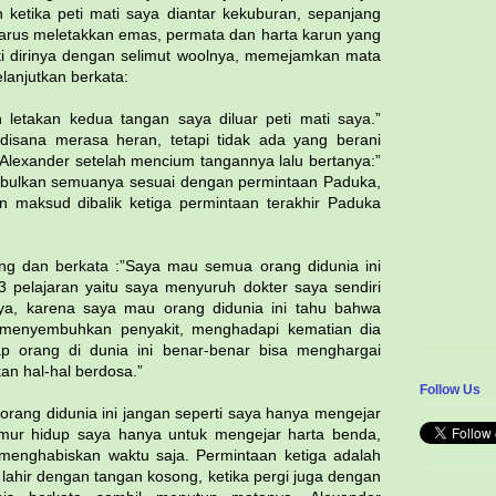
 ketika peti mati saya diantar kekuburan, sepanjang
harus meletakkan emas, permata dan harta karun yang
uti dirinya dengan selimut woolnya, memejamkan mata
elanjutkan berkata:
h letakan kedua tangan saya diluar peti mati saya.”
isana merasa heran, tetapi tidak ada yang berani
Alexander setelah mencium tangannya lalu bertanya:”
abulkan semuanya sesuai dengan permintaan Paduka,
n maksud dibalik ketiga permintaan terakhir Paduka
ng dan berkata :”Saya mau semua orang didunia ini
 pelajaran yaitu saya menyuruh dokter saya sendiri
a, karena saya mau orang didunia ini tahu bahwa
r menyembuhkan penyakit, menghadapi kematian dia
ap orang di dunia ini benar-benar bisa menghargai
n hal-hal berdosa.”
Follow Us
orang didunia ini jangan seperti saya hanya mengejar
mur hidup saya hanya untuk mengejar harta benda,
a menghabiskan waktu saja. Permintaan ketiga adalah
lahir dengan tangan kosong, ketika pergi juga dengan