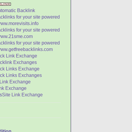
Menolong Orang Perlu
aspada)
i Luhur Orang Besar
ng Baik Tak Suka
erdebat, Orang yang
uka Berd...
terima Kasih Ketika
ikritik
 Ping Hoo (1926-
994) : Legenda Cerita
lat
Agung Mengatasi
njir
enda Li Chung Yun
anusia yang Berumur
56 Tahun
beri Tanpa Syarat
enerima dengan
rsyukur (Th...
dition