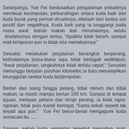
Selanjutnya, Yue Fei berdasarkan pengalaman pribadinya
membuat kesimpulan, perbandingan antara kuda baik dan
kuda buruk yang pernah dinaikinya, ditelaah dari kedua sisi
positif dan negatifnya. Kuda baik yang ia tunggangi pada
masa awal: bahan makan dan minumannya, selalu
diseleksinya dengan serius, “Apabila tidak bersih, sampai
mati kelaparan pun ia tidak rela memakannya.”
Sewaktu melakukan perjalanan berangkat berperang,
kelihatannya biasa-biasa saja, tidak berlagak sedikitpun,
“Awal perjalanan, langkahnya tidak terlalu cepat.” Sesudah
menunggu berjalan puluhan kilometer, ia baru menampilkan
keunggulan seekor kuda teji/jempolan.
Berlari dari siang hingga petang, tidak minum dan tidak
makan, ia masih mampu berlari 100 km. Sampai di tempat
tujuan, melepas pelana dan rompi perang, ia tidak ngos-
ngosan, tidak pula mandi keringat, “Sama sekali seperti tak
terjadi apa pun.” Yue Fei benar-benar mengagumi kuda
semacam itu. …..
Sayang sekali kuda jempolan tersebut kemudian mati,