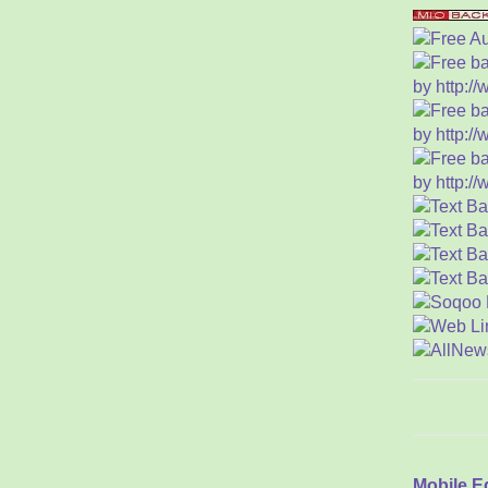
Mak
(
A
Iml
Kis
Per
M
Ika
Tra
A
Men
M
Keb
Kue
"Na
3 O
Mobile E