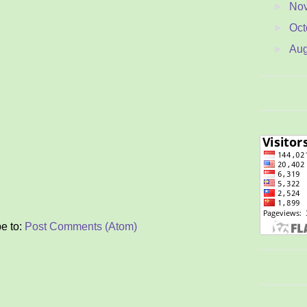
►
No
►
Oct
►
Au
►
Jul
►
Ju
►
Ma
►
Apr
►
Ma
►
Feb
▼
Ja
Dua
e to:
Post Comments (Atom)
Tub
Per
P
Me
Rah