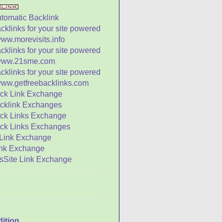
na Tahun Baru Yin Li
Sien Cia) Bagi Umat
gama...
ek & Sistem Lunisolar
ah Batu Pualam
gi Ke Sawah Untuk
enggali Uang Perak
n dan Kera
disi Memberikan
ngpao
getik Membuat Anak
enjadi Lebih Bodoh?
iasaan yang Diulang
 Keranjang
sihat" Seekor Beruang
rang Pendaki Gunung
dition