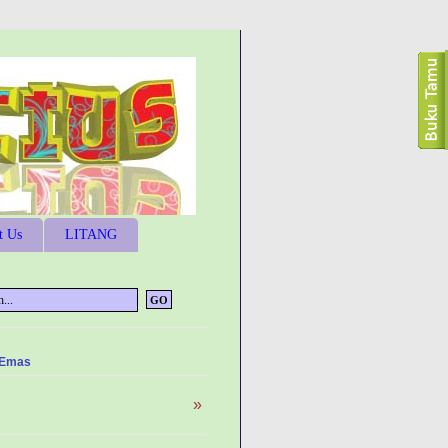
t Us
LITANG
 Emas
»