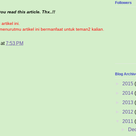
Followers
u read this article. Thx..!!
artikel ini.
 menurutmu artikel ini bermanfaat untuk teman2 kalian.
at
7:53 PM
Blog Archiv
►
2015
►
2014
►
2013
►
2012
▼
2011
►
De