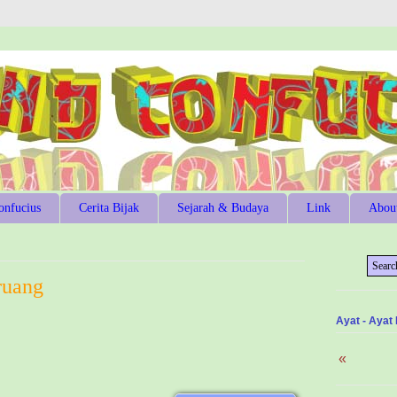
onfucius
Cerita Bijak
Sejarah & Budaya
Link
Abou
ruang
Ayat - Ayat
«