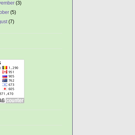
vember
(3)
ober
(5)
gust
(7)
y
(2)
ne
(1)
y
(8)
il
(8)
rch
(43)
ruary
(58)
nuary
(78)
 Penebang Kayu
uh Kayu dan Hati Batu
anan Informasi dan
engetahuan dalam
mberi In...
asia Pepatah China