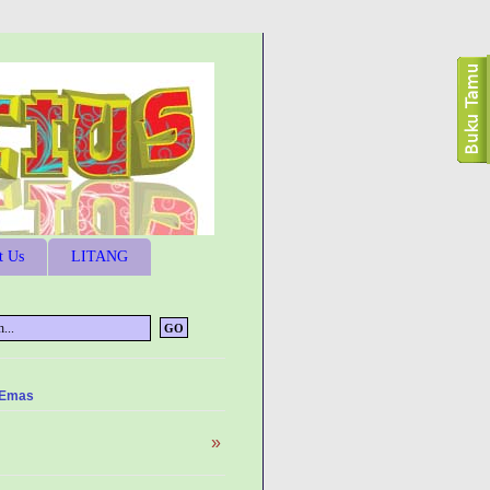
t Us
LITANG
 Emas
»