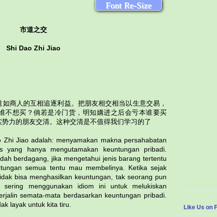
Font Re-Size
市道之交
Shi Dao Zhi Jiao
道如商人的互相追逐利益。把朋友相交相当以生意交易，
谁不想买？倘若是冷门货，明知媾进之后会亏本谁要买
实势力的朋友交清。这种交清是不值得我们学习的了
 Zhi Jiao adalah: menyamakan makna persahabatan
s yang hanya mengutamakan keuntungan pribadi.
 berdagang, jika mengetahui jenis barang tertentu
tungan semua tentu mau membelinya. Ketika sejak
 tidak bisa menghasilkan keuntungan, tak seorang pun
t sering menggunakan idiom ini untuk melukiskan
rjalin semata-mata berdasarkan keuntungan pribadi.
ak layak untuk kita tiru.
Like Us on 