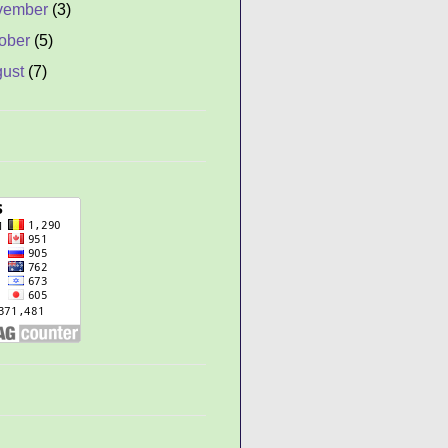
vember
(3)
ober
(5)
gust
(7)
y
(2)
ne
(1)
y
(8)
il
(8)
rch
(43)
ruary
(58)
nuary
(78)
 Penebang Kayu
uh Kayu dan Hati Batu
anan Informasi dan
engetahuan dalam
mberi In...
asia Pepatah China