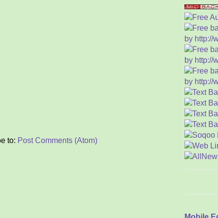
Mak
(
A
Iml
Kis
Per
M
Ika
Tra
A
e to:
Post Comments (Atom)
Men
M
Keb
Kue
"Na
3 O
Mobile E