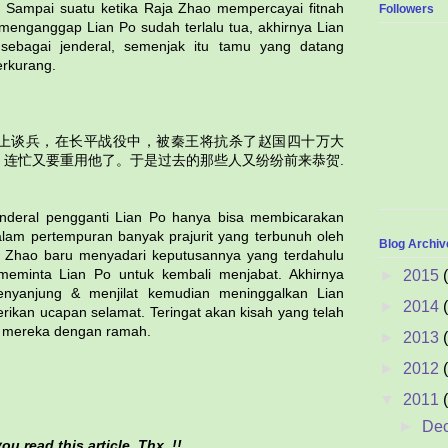
. Sampai suatu ketika Raja Zhao mempercayai fitnah
Followers
menganggap Lian Po sudah terlalu tua, akhirnya Lian
sebagai jenderal, semenjak itu tamu yang datang
erkurang.
上谈兵，在长平战役中，被秦王将抗杀了赵国四十万大
，连忙又要重用他了。于是过去的那些人又纷纷前来恭贺.
jenderal pengganti Lian Po hanya bisa membicarakan
, dalam pertempuran banyak prajurit yang terbunuh oleh
Blog Archiv
ja Zhao baru menyadari keputusannya yang terdahulu
meminta Lian Po untuk kembali menjabat. Akhirnya
►
2015
nyanjung & menjilat kemudian meninggalkan Lian
►
2014
ikan ucapan selamat. Teringat akan kisah yang telah
t mereka dengan ramah.
►
2013
►
2012
▼
2011
►
De
u read this article. Thx..!!