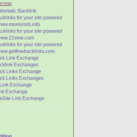
na Tahun Baru Yin Li
Sien Cia) Bagi Umat
gama...
ek & Sistem Lunisolar
ah Batu Pualam
gi Ke Sawah Untuk
enggali Uang Perak
n dan Kera
disi Memberikan
ngpao
getik Membuat Anak
enjadi Lebih Bodoh?
iasaan yang Diulang
 Keranjang
sihat" Seekor Beruang
rang Pendaki Gunung
dition