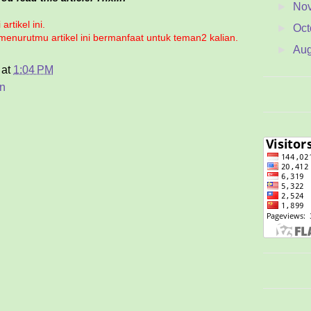
►
No
artikel ini.
►
Oct
 menurutmu artikel ini bermanfaat untuk teman2 kalian.
►
Au
at
1:04 PM
►
Jul
n
►
Ju
►
Ma
►
Apr
►
Ma
►
Feb
▼
Ja
Dua
Tub
Per
P
Me
Rah