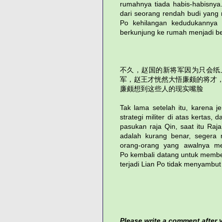
rumahnya tiada habis-habisnya
dari seorang rendah budi yang 
Po kehilangan kedudukannya 
berkunjung ke rumah menjadi b
不久，赵国的新将军因为只会纸
军，赵王才恍然大悟廉颇的将才
廉颇想到这些人的现实嘴脸
Tak lama setelah itu, karena 
strategi militer di atas kertas
pasukan raja Qin, saat itu Ra
adalah kurang benar, segera 
orang-orang yang awalnya me
Po kembali datang untuk member
terjadi Lian Po tidak menyambu
Please write a comment after yo