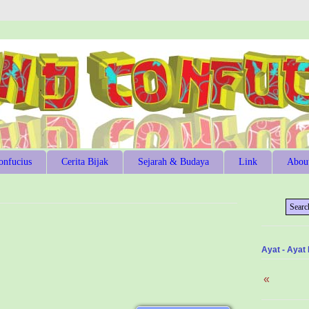
onfucius
Cerita Bijak
Sejarah & Budaya
Link
Abou
Ayat - Ayat
«