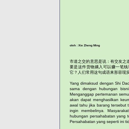
oleh : Xie Zheng Ming
市道之交的意思是说：有交友之
要是这件货物媾入可以赚一笔钱
它？人们常用这句成语来形容现
Yang dimaksud dengan Shi Dao
sama dengan hubungan bisni
Menganggap pertemanan semudah
akan dapat menghasilkan keun
awal tahu jika barang tersebut
ingin membelinya. Masyaraka
hubungan persahabatan yang te
Persahabatan yang seperti ini tid