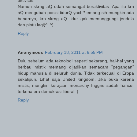
aktivitas.
Namun skrng aQ udah semangat beraktivitas. Apa itu krn
aQ mengubah posisi tidurQ yach? emang sih mungkin ada
benarnya, krn skrng aQ tidur gak memunggungi jendela
dan pintu lagi(^_^).
Reply
Anonymous
February 18, 2011 at 6:55 PM
Dulu sebelum ada teknologi seperti sekarang, hal-hal yang
berbau mistik memang dijadikan semacam "pegangan"
hidup manusia di seluruh dunia. Tidak terkecuali di Eropa
sekalipun. Lihat saja United Kingdom. Jika buka karena
mistis, mungkin kerajaan monarchy Inggris sudah hancur
terkena era demokrasi liberal :)
Reply