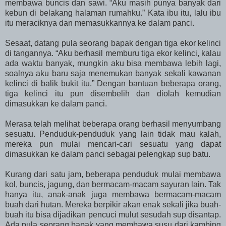
membawa buncis dan sawi. “Aku masih punya banyak dari
kebun di belakang halaman rumahku.” Kata ibu itu, lalu ibu
itu meraciknya dan memasukkannya ke dalam panci.
Sesaat, datang pula seorang bapak dengan tiga ekor kelinci
di tangannya. “Aku berhasil memburu tiga ekor kelinci, kalau
ada waktu banyak, mungkin aku bisa membawa lebih lagi,
soalnya aku baru saja menemukan banyak sekali kawanan
kelinci di balik bukit itu.” Dengan bantuan beberapa orang,
tiga kelinci itu pun disembelih dan diolah kemudian
dimasukkan ke dalam panci.
Merasa telah melihat beberapa orang berhasil menyumbang
sesuatu. Penduduk-penduduk yang lain tidak mau kalah,
mereka pun mulai mencari-cari sesuatu yang dapat
dimasukkan ke dalam panci sebagai pelengkap sup batu.
Kurang dari satu jam, beberapa penduduk mulai membawa
kol, buncis, jagung, dan bermacam-macam sayuran lain. Tak
hanya itu, anak-anak juga membawa bermacam-macam
buah dari hutan. Mereka berpikir akan enak sekali jika buah-
buah itu bisa dijadikan pencuci mulut sesudah sup disantap.
Ada pula seorang bapak yang membawa susu dari kambing