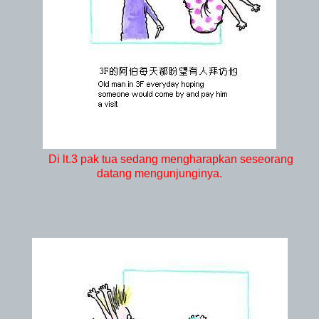
Di lt.3 pak tua sedang mengharapkan seseorang
datang mengunjunginya.