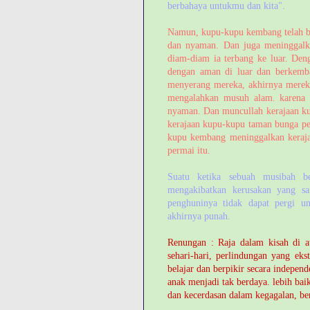
berbahaya untukmu dan kita".
Namun, kupu-kupu kembang telah b
dan nyaman. Dan juga meninggalka
diam-diam ia terbang ke luar. Den
dengan aman di luar dan berkemba
menyerang mereka, akhirnya merek
mengalahkan musuh alam. karena i
nyaman. Dan muncullah kerajaan k
kerajaan kupu-kupu taman bunga per
kupu kembang meninggalkan keraja
permai itu.
Suatu ketika sebuah musibah b
mengakibatkan kerusakan yang sa
penghuninya tidak dapat pergi u
akhirnya punah.
Renungan : Raja dalam kisah di at
sehari-hari, perlindungan yang e
belajar dan berpikir secara independ
anak menjadi tak berdaya. lebih ba
dan kecerdasan dalam kegagalan, b