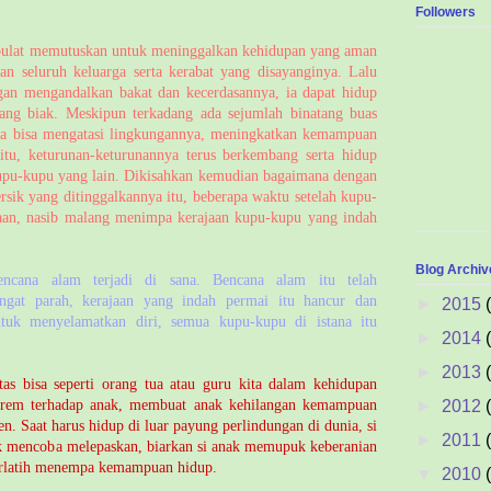
Followers
ulat memutuskan untuk meninggalkan kehidupan yang aman
n seluruh keluarga serta kerabat yang disayanginya. Lalu
gan mengandalkan bakat dan kecerdasannya, ia dapat hidup
ng biak. Meskipun terkadang ada sejumlah binatang buas
a bisa mengatasi lingkungannya, meningkatkan kemampuan
tu, keturunan-keturunannya terus berkembang serta hidup
upu-kupu yang lain. Dikisahkan kemudian bagaimana dengan
sik yang ditinggalkannya itu, beberapa waktu setelah kupu-
an, nasib malang menimpa kerajaan kupu-kupu yang indah
Blog Archiv
encana alam terjadi di sana. Bencana alam itu telah
ngat parah, kerajaan yang indah permai itu hancur dan
►
2015
ntuk menyelamatkan diri, semua kupu-kupu di istana itu
►
2014
►
2013
as bisa seperti orang tua atau guru kita dalam kehidupan
►
2012
kstrem terhadap anak, membuat anak kehilangan kemampuan
en. Saat harus hidup di luar payung perlindungan di dunia, si
►
2011
ik mencoba melepaskan, biarkan si anak memupuk keberanian
erlatih menempa kemampuan hidup.
▼
2010