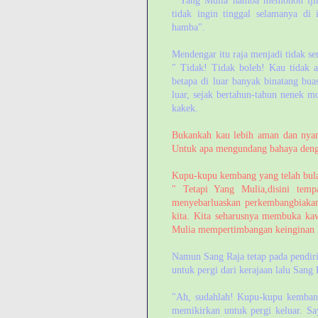
" Yang Mulia hamba memohon ijin 
tidak ingin tinggal selamanya di
hamba".
Mendengar itu raja menjadi tidak se
" Tidak! Tidak boleh! Kau tidak 
betapa di luar banyak binatang bua
luar, sejak bertahun-tahun nenek mo
kakek.
Bukankah kau lebih aman dan nyama
Untuk apa mengundang bahaya denga
Kupu-kupu kembang yang telah bulat
" Tetapi Yang Mulia,disini tempa
menyebarluaskan perkembangbiakan 
kita. Kita seharusnya membuka ka
Mulia mempertimbangan keinginan
Namun Sang Raja tetap pada pendir
untuk pergi dari kerajaan lalu San
"Ah, sudahlah! Kupu-kupu kemban
memikirkan untuk pergi keluar. Sa