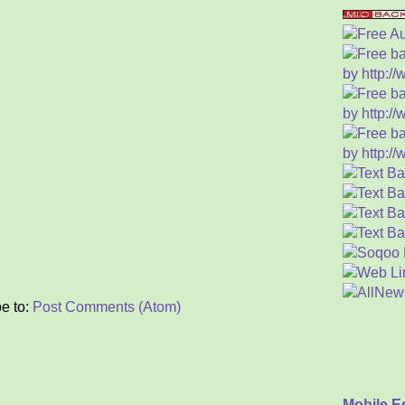
Tom
L
Kel
M
Kis
Riw
K
E
Raj
y
“L
Tig
S
e to:
Post Comments (Atom)
Asa
Ser
S
Kea
T
Mobile E