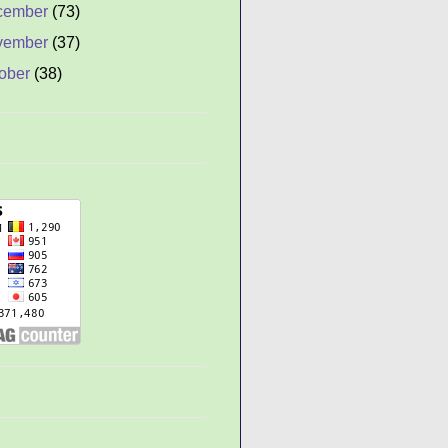
cember
(73)
vember
(37)
ober
(38)
ptember
(59)
gust
(77)
gkat Besi Diasah
enjadi Jarum
 Pek Eng Tay
n Dao (Senjata Guan
u/Kwan Kong)
 Ajaib
ilih Orang yang Tepat
yebab, Gejala dan
ara Mengatasi Stress
ada Anak
yembuhkan Pusing
anpa Obat