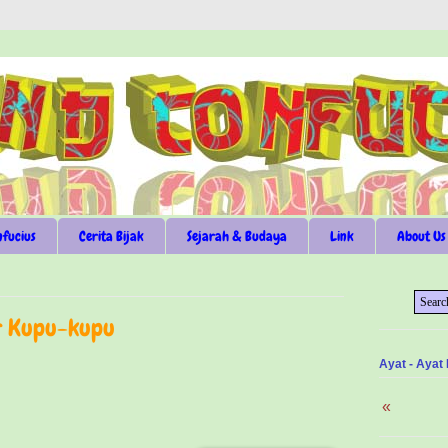
nfucius
Cerita Bijak
Sejarah & Budaya
Link
About Us
or Kupu-kupu
Ayat - Ayat
«