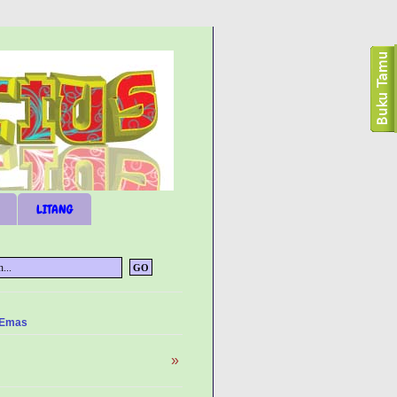
LITANG
 Emas
»