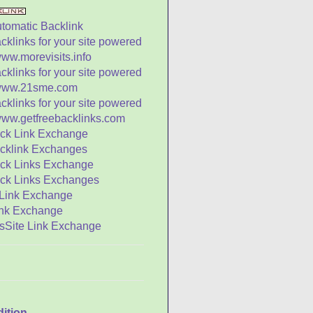
bak dan Perisai yang
uar Biasa
inci yang Cerdik Harus
emiliki Tiga Lubang
ah Sebuah Jam
ayat Nabi Agung
ongzi (Episode 4 -
pisode 13)
a Sun - Raja Berbakti
ang Menggugah
angit da...
a Saat Fajar dan Empat
aat Senja
l Mula Kata Kelenteng
atus Ungkapan
emanis Madu
kraban Arab-
ionghoa: Kampung
dition