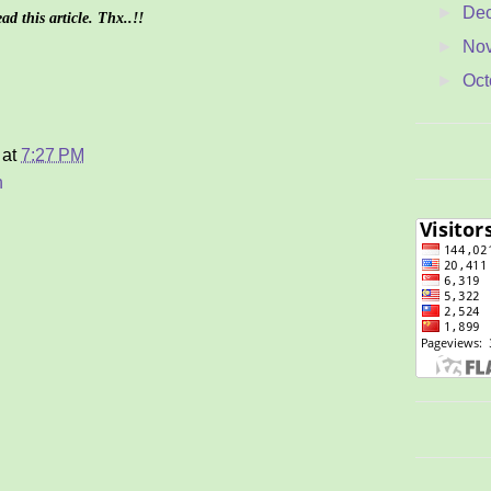
►
De
d this article. Thx..!!
►
No
►
Oct
►
Se
▼
Au
at
7:27 PM
Ton
n
M
Sam
Gua
Y
Jam
Mem
Pen
C
P
Men
t