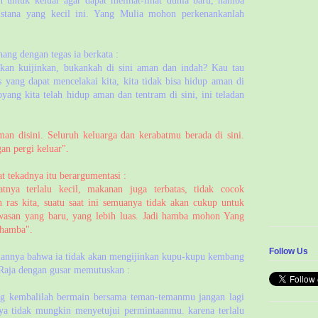
untuk keluar agar dapat melihat-lihat dunia baru, hamba
 istana yang kecil ini. Yang Mulia mohon perkenankanlah
nang dengan tegas ia berkata :
akan kuijinkan, bukankah di sini aman dan indah? Kau tau
s yang dapat mencelakai kita, kita tidak bisa hidup aman di
yang kita telah hidup aman dan tentram di sini, ini teladan
n disini. Seluruh keluarga dan kerabatmu berada di sini.
n pergi keluar".
 tekadnya itu berargumentasi :
tnya terlalu kecil, makanan juga terbatas, tidak cocok
ras kita, suatu saat ini semuanya tidak akan cukup untuk
wasan yang baru, yang lebih luas. Jadi hamba mohon Yang
 hamba".
Follow Us
iannya bahwa ia tidak akan mengijinkan kupu-kupu kembang
g Raja dengan gusar memutuskan :
g kembalilah bermain bersama teman-temanmu jangan lagi
ya tidak mungkin menyetujui permintaanmu. karena terlalu