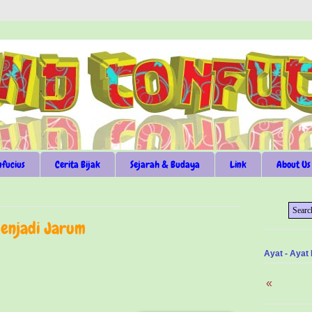
nfucius
Cerita Bijak
Sejarah & Budaya
Link
About Us
Menjadi Jarum
Ayat - Ayat
«