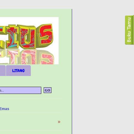
LITANG
 Emas
»