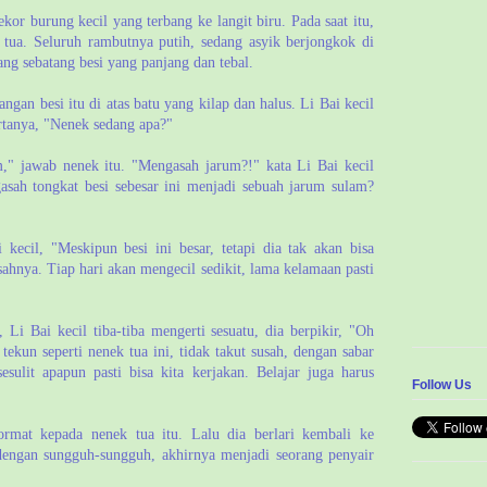
eekor burung kecil yang terbang ke langit biru. Pada saat itu,
k tua. Seluruh rambutnya putih, sedang asyik berjongkok di
g sebatang besi yang panjang dan tebal.
ngan besi itu di atas batu yang kilap dan halus. Li Bai kecil
rtanya, "Nenek sedang apa?"
," jawab nenek itu. "Mengasah jarum?!" kata Li Bai kecil
sah tongkat besi sebesar ini menjadi sebuah jarum sulam?
kecil, "Meskipun besi ini besar, tetapi dia tak akan bisa
sahnya. Tiap hari akan mengecil sedikit, lama kelamaan pasti
 Li Bai kecil tiba-tiba mengerti sesuatu, dia berpikir, "Oh
 tekun seperti nenek tua ini, tidak takut susah, dengan sabar
sulit apapun pasti bisa kita kerjakan. Belajar juga harus
Follow Us
rmat kepada nenek tua itu. Lalu dia berlari kembali ke
 dengan sungguh-sungguh, akhirnya menjadi seorang penyair