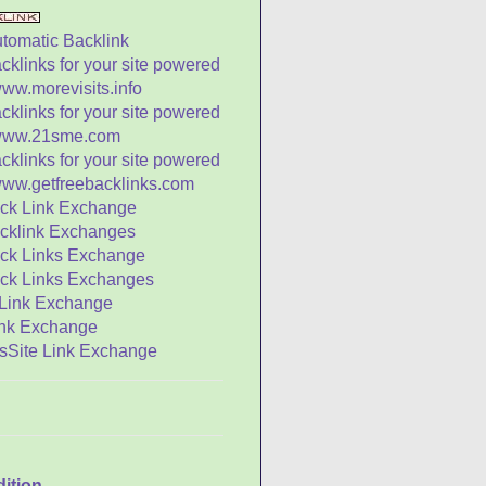
bak dan Perisai yang
uar Biasa
inci yang Cerdik Harus
emiliki Tiga Lubang
ah Sebuah Jam
ayat Nabi Agung
ongzi (Episode 4 -
pisode 13)
a Sun - Raja Berbakti
ang Menggugah
angit da...
a Saat Fajar dan Empat
aat Senja
l Mula Kata Kelenteng
atus Ungkapan
emanis Madu
kraban Arab-
ionghoa: Kampung
dition