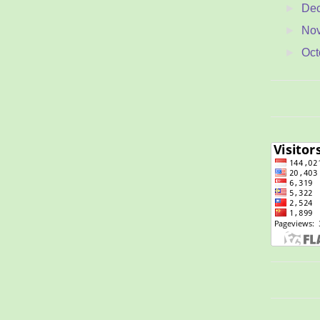
►
De
►
No
►
Oct
►
Se
▼
Au
Ton
M
Sam
Gua
Y
Jam
Mem
Pen
C
P
Men
t