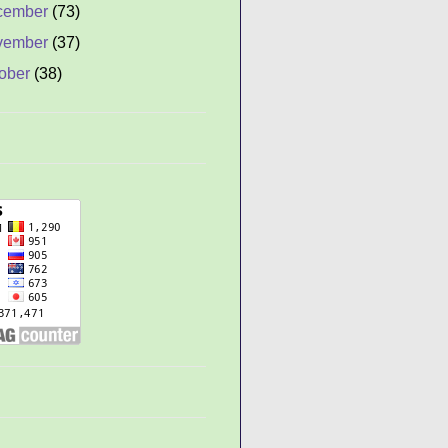
cember
(73)
vember
(37)
ober
(38)
ptember
(59)
gust
(77)
gkat Besi Diasah
enjadi Jarum
 Pek Eng Tay
n Dao (Senjata Guan
u/Kwan Kong)
 Ajaib
ilih Orang yang Tepat
yebab, Gejala dan
ara Mengatasi Stress
ada Anak
yembuhkan Pusing
anpa Obat