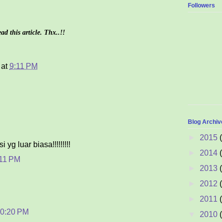
Followers
d this article. Thx..!!
at
9:11 PM
Blog Archiv
►
2015
 yg luar biasa!!!!!!!!!
►
2014
:11 PM
►
2013
►
2012
►
2011
10:20 PM
▼
2010