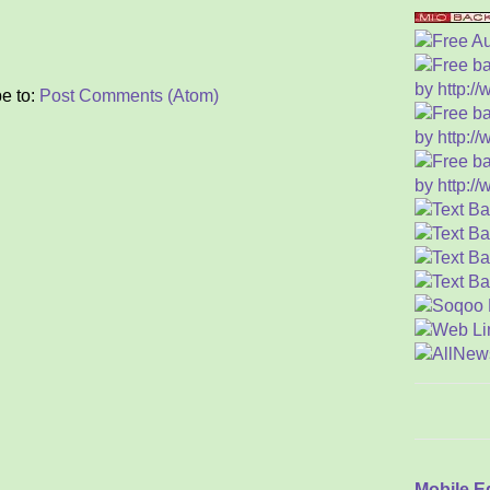
Tom
L
Kel
e to:
Post Comments (Atom)
M
Kis
Riw
K
E
Raj
y
“L
Tig
S
Asa
Ser
S
Kea
T
Mobile E