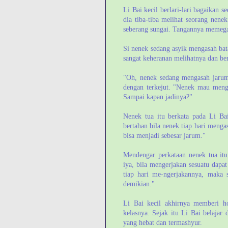
Li Bai kecil berlari-lari bagaikan s
dia tiba-tiba melihat seorang nene
seberang sungai. Tangannya memegan
Si nenek sedang asyik mengasah bata
sangat keheranan melihatnya dan be
"Oh, nenek sedang mengasah jarum
dengan terkejut. "Nenek mau menga
Sampai kapan jadinya?"
Nenek tua itu berkata pada Li Bai 
bertahan bila nenek tiap hari menga
bisa menjadi sebesar jarum."
Mendengar perkataan nenek tua itu,
iya, bila mengerjakan sesuatu dapat
tiap hari me-ngerjakannya, maka se
demikian."
Li Bai kecil akhirnya memberi ho
kelasnya. Sejak itu Li Bai belajar
yang hebat dan termashyur.