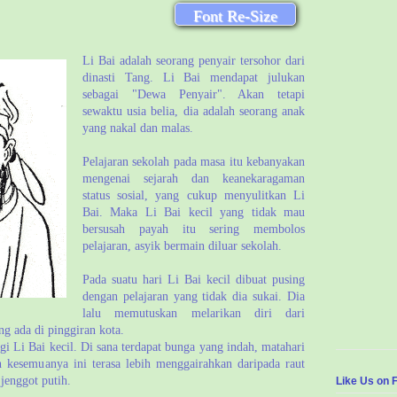
Font Re-Size
Li Bai adalah seorang penyair tersohor dari
dinasti Tang. Li Bai mendapat julukan
sebagai "Dewa Penyair". Akan tetapi
sewaktu usia belia, dia adalah seorang anak
yang nakal dan malas.
Pelajaran sekolah pada masa itu kebanyakan
mengenai sejarah dan keanekaragaman
status sosial, yang cukup menyulitkan Li
Bai. Maka Li Bai kecil yang tidak mau
bersusah payah itu sering membolos
pelajaran, asyik bermain diluar sekolah.
Pada suatu hari Li Bai kecil dibuat pusing
dengan pelajaran yang tidak dia sukai. Dia
lalu memutuskan melarikan diri dari
ng ada di pinggiran kota.
i Li Bai kecil. Di sana terdapat bunga yang indah, matahari
n kesemuanya ini terasa lebih menggairahkan daripada raut
jenggot putih.
Like Us on 