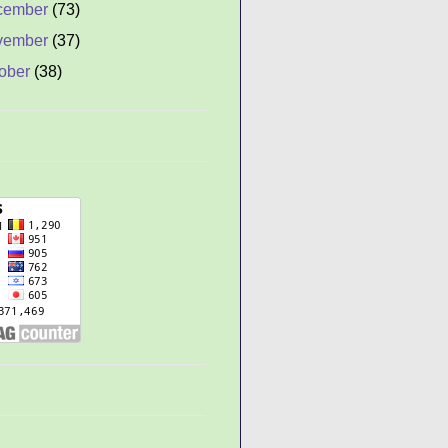
cember
(73)
vember
(37)
ober
(38)
ptember
(59)
gust
(77)
gkat Besi Diasah
enjadi Jarum
 Pek Eng Tay
n Dao (Senjata Guan
u/Kwan Kong)
 Ajaib
ilih Orang yang Tepat
yebab, Gejala dan
ara Mengatasi Stress
ada Anak
yembuhkan Pusing
anpa Obat