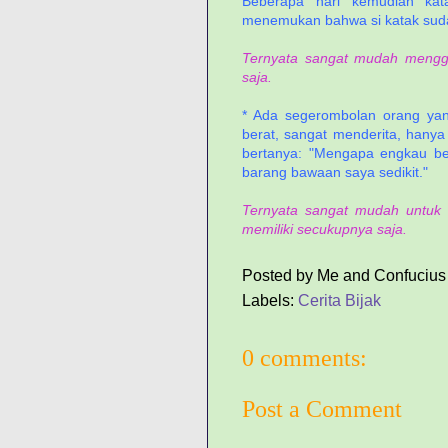
Beberapa hari kemudian kat
menemukan bahwa si katak sudah
Ternyata sangat mudah mengge
saja.
* Ada segerombolan orang yan
berat, sangat menderita, hany
bertanya: "Mengapa engkau beg
barang bawaan saya sedikit."
Ternyata sangat mudah untuk 
memiliki secukupnya saja.
Posted by
Me and Confucius
Labels:
Cerita Bijak
0 comments:
Post a Comment