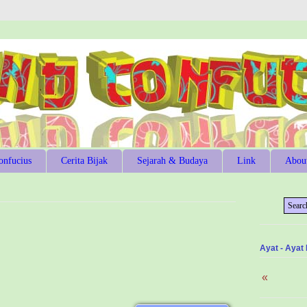
onfucius
Cerita Bijak
Sejarah & Budaya
Link
Abou
Ayat - Ayat
«