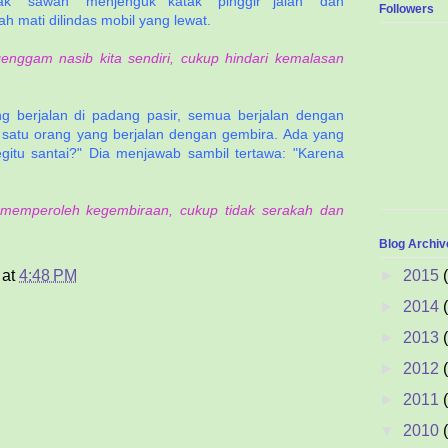
ak "sawah" menjenguk katak "pinggir jalan" dan
Followers
 mati dilindas mobil yang lewat.
nggam nasib kita sendiri, cukup hindari kemalasan
g berjalan di padang pasir, semua berjalan dengan
a satu orang yang berjalan dengan gembira. Ada yang
itu santai?" Dia menjawab sambil tertawa: "Karena
memperoleh kegembiraan, cukup tidak serakah dan
Blog Archiv
►
2015
at
4:48 PM
►
2014
►
2013
►
2012
►
2011
▼
2010