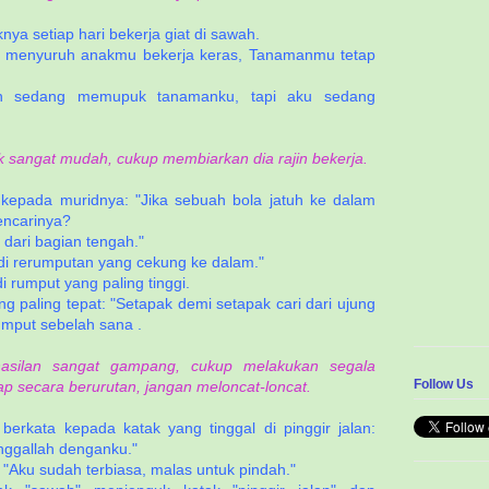
ya setiap hari bekerja giat di sawah.
lu menyuruh anakmu bekerja keras, Tanamanmu tetap
an sedang memupuk tanamanku, tapi aku sedang
 sangat mudah, cukup membiarkan dia rajin bekerja.
a kepada muridnya: "Jika sebuah bola jatuh ke dalam
encarinya?
dari bagian tengah."
di rerumputan yang cekung ke dalam."
 rumput yang paling tinggi.
 paling tepat: "Setapak demi setapak cari dari ujung
umput sebelah sana .
hasilan sangat gampang, cukup melakukan segala
Follow Us
p secara berurutan, jangan meloncat-loncat.
berkata kepada katak yang tinggal di pinggir jalan:
nggallah denganku."
: "Aku sudah terbiasa, malas untuk pindah."