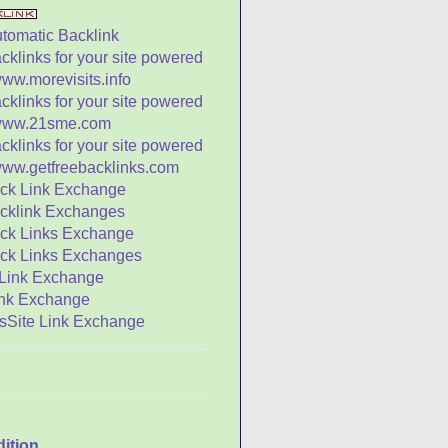
bak dan Perisai yang
uar Biasa
inci yang Cerdik Harus
emiliki Tiga Lubang
ah Sebuah Jam
ayat Nabi Agung
ongzi (Episode 4 -
pisode 13)
a Sun - Raja Berbakti
ang Menggugah
angit da...
a Saat Fajar dan Empat
aat Senja
l Mula Kata Kelenteng
atus Ungkapan
emanis Madu
kraban Arab-
ionghoa: Kampung
dition