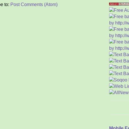
e to:
Post Comments (Atom)
Tom
L
Kel
M
Kis
Riw
K
E
Raj
y
“L
Tig
S
Asa
Ser
S
Kea
T
Mobile E