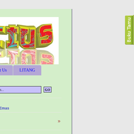
t Us
LITANG
 Emas
»