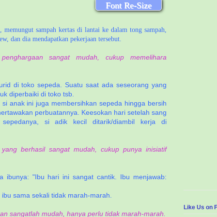
Font Re-Size
a, memungut sampah kertas di lantai ke dalam tong sampah,
view, dan dia mendapatkan pekerjaan tersebut.
 penghargaan sangat mudah, cukup memelihara
rid di toko sepeda. Suatu saat ada seseorang yang
 diperbaiki di toko tsb.
 si anak ini juga membersihkan sepeda hingga bersih
nertawakan perbuatannya. Keesokan hari setelah sang
pedanya, si adik kecil ditarik/diambil kerja di
yang berhasil sangat mudah, cukup punya inisiatif
 ibunya: "Ibu hari ini sangat cantik. Ibu menjawab:
 ibu sama sekali tidak marah-marah.
Like Us on 
ikan sangatlah mudah, hanya perlu tidak marah-marah.